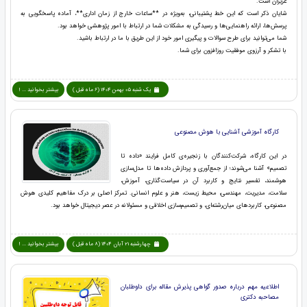
عزیزان است.
شایان ذکر است که این خط پشتیبانی، به‌ویژه در **ساعات خارج از زمان اداری**، آماده پاسخگویی به
پرسش‌ها، ارائه راهنمایی‌ها و رسیدگی به مشکلات شما در ارتباط با امور پژوهشی خواهد بود.
شما می‌توانید برای طرح سوالات و پیگیری امور خود از این طریق با ما در ارتباط باشید.
با تشکر و آرزوی موفقیت روزافزون برای شما.
یک شنبه 05 بهمن 1404 (6 ماه قبل )
بیشتر بخوانید ... !
کارگاه آموزشی آشنایی با هوش مصنوعی
در این کارگاه، شرکت‌کنندگان با زنجیره‌ی کامل فرایند «داده تا
تصمیم» آشنا می‌شوند؛ از جمع‌آوری و پردازش داده‌ها تا مدل‌سازی
هوشمند، تفسیر نتایج و کاربرد آن در سیاست‌گذاری، آموزش،
سلامت، مدیریت، مهندسی، محیط زیست، هنر و علوم انسانی. تمرکز اصلی بر درک مفاهیم کلیدی هوش
مصنوعی، کاربردهای میان‌رشته‌ای، و تصمیم‌سازی اخلاقی و مسئولانه در عصر دیجیتال خواهد بود.
چهارشنبه 21 آبان 1404 (8 ماه قبل )
بیشتر بخوانید ... !
اطلاعیه مهم درباره صدور گواهی پذیرش مقاله برای داوطلبان
مصاحبه دکتری