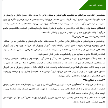
معرفی کنفرانس
هفدهمین کنفرانس بین‌المللی روانشناسی، علوم تربیتی و سبک زندگی
با هدف ارتقاء سطح دانش و پژوهش در
حوزه‌های روانشناسی و تعلیم و تربیت، ایجاد بستری مناسب برای تبادل دستاوردهای علمی و بررسی راهکارهای نوین
مدیریتی و توسعه‌ای برگزار می‌شود. این رویداد توسط
دانشگاه بین‌المللی ابن‌سینا گرجستان
و با همکاری
مؤسسه
تحقیقاتی رایمند پژوه
و مشارکت مراکز علمی و اجرایی، فرصتی ارزشمند برای پژوهشگران، اساتید و دانشجویان فراهم
می‌آورد تا یافته‌های نوین خود را در محیطی علمی و بین‌المللی ارائه دهند.
**اهمیت روانشناسی و علوم تربیتی**
روانشناسی و علوم تربیتی به عنوان دانش‌هایی بنیادین، با مطالعه رفتار، فرایندهای ذهنی و بازشناسی مبانی، اهداف،
اصول و روش‌های تعلیم و تربیت، نقش کلیدی در ارتقاء کیفیت آموزش و پرورش ایفا می‌کنند. این علوم با بهره‌گیری از
یافته‌های حوزه‌هایی چون جامعه‌شناسی، اقتصاد و مدیریت، به تبیین و طراحی نظام‌های آموزشی منسجم و مؤثر
کمک می‌کنند تا منافع و مصالح فردی و اجتماعی به بهترین شکل تأمین شود.
با توجه به تأثیر عمیق تعلیم و تربیت بر تمامی ابعاد زندگی و نقش آن در توسعه پایدار جوامع، کشورهای پیشرفته
سرمایه‌گذاری گسترده‌ای در این حوزه انجام داده و تحقیقات بنیادین و کاربردی متعددی را دنبال می‌کنند. در کشور ما
نیز، با وجود تأکید آموزه‌های اسلامی بر اهمیت تعلیم و تربیت، نیاز به ارتقاء جایگاه آموزش و پرورش و بهره‌گیری از
دستاوردهای نوین علمی بیش از پیش احساس می‌شود. این کنفرانس با هدف پاسخ به این نیاز و فراهم‌سازی زمینه
برای هم‌اندیشی و تبادل تجربیات علمی برگزار می‌شود.
**اهداف و دستاوردها**
این کنفرانس می‌کوشد با گردهم‌آوردن اندیشمندان و پژوهشگران داخلی و بین‌المللی، زمینه ارتقاء سطح علمی و تبادل
تجارب را فراهم ساخته و با ارائه راهکارهای بومی و بین‌المللی، به بهبود نظام تعلیم و تربیت، ارتقاء سلامت روان و
توسعه سبک زندگی سالم در جامعه کمک کند.
امید است با اتکال به خداوند متعال و تلاش کمیته علمی و اجرایی، برگزاری این رویداد علمی گامی مؤثر در مسیر اعتلای
علمی و فرهنگی کشور عزیزمان باشد.