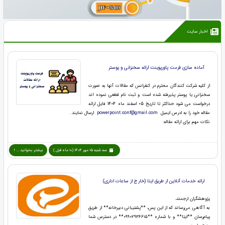
اخبار سایت
آماده سازی فرمت پاورپوینت ارائه سخنرانی و پوستر
از کلیه شرکت کنندگان محترم در کنفرانس که مقالات آنها به صورت
سخنرانی یا پوستر پذیرفته شده است و ثبت نام قطعی نموده اند
درخواست می شود حداکثر تا تاریخ 05 اسفند ماه 1404 فایل ارائه
مقاله خود را به ادرس ایمیل
powerpoint.conf@gmail.com
ارسال نمایند.
نکات مهم برای ارائه مقاله:
سه شنبه 15 مهر 1404 (10 ماه قبل )
بیشتر بخوانید ... !
ارائه خدمات آنلاین از طریق ایتا (خارج از ساعات اداری)
پژوهشگران ارجمند،
به آگاهی می‌رساند که از این پس، **پشتیبانی دبیرخانه** از طریق
پیام‌رسان **ایتا** و با شماره **۰۹۹۰۲۹۳۶۶۱۵** در دسترس شما